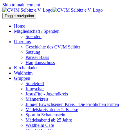
Skip to main content
Toggle navigation
Home
Mitgliedschaft / Spenden
Spenden
Über uns
Geschichte des CVJM Selbitz
Satzung
Pariser Basis
Hauptausschuss
Kirchenladen
Waldheim
Gruppen
Spieletreff
Jungschar
JesusFire - Jugendkreis
Männerkreis
Junger Erwachsenen Kreis - Die Fröhlichen Fritten
Mädelskreis ab der 5. Klasse
Sport in Schauenstein
Mädelsabend ab 25 Jahre
Waldheim Cafe